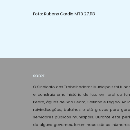
Foto: Rubens Cardia MTB 27.118
SOBRE
O Sindicato dos Trabalhadores Municipais foi fun
e construiu uma história de luta em prol do fu
Pedro, águas de São Pedro, Saltinho e região. Ao
reivindicações, batalhas e até greves para garan
servidores públicos municipais. Durante este per
de alguns governos, foram necessárias inúmeras