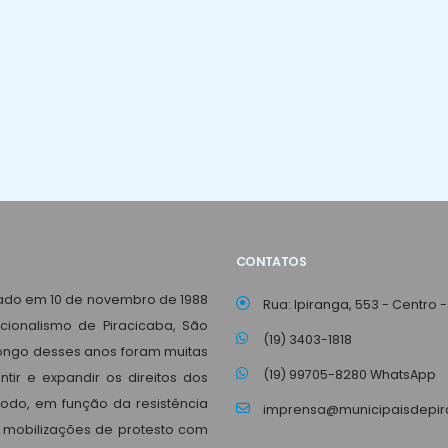
CONTATOS
dado em 10 de novembro de 1988
Rua: Ipiranga, 553 - Centro -
ncionalismo de Piracicaba, São
(19) 3403-1818
 longo desses anos foram muitas
(19) 99705-8280 WhatsApp
tir e expandir os direitos dos
íodo, em função da resistência
imprensa@municipaisdepira
 mobilizações de protesto com