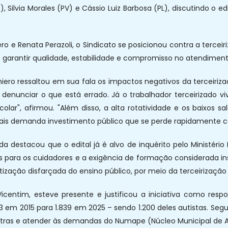
, Silvia Morales (PV) e Cássio Luiz Barbosa (PL), discutindo o e
 e Renata Perazoli, o Sindicato se posicionou contra a terceir
garantir qualidade, estabilidade e compromisso no atendiment
iero ressaltou em sua fala os impactos negativos da terceirizaçã
denunciar o que está errado. Já o trabalhador terceirizado 
colar", afirmou. "Além disso, a alta rotatividade e os baixos 
onais demanda investimento público que se perde rapidamente c
da destacou que o edital já é alvo de inquérito pelo Ministér
as para os cuidadores e a exigência de formação considerada i
tização disfarçada do ensino público, por meio da terceirização
Vicentim, esteve presente e justificou a iniciativa como re
 em 2015 para 1.839 em 2025 – sendo 1.200 deles autistas. Segu
 extras e atender às demandas do Numape (Núcleo Municipal de 