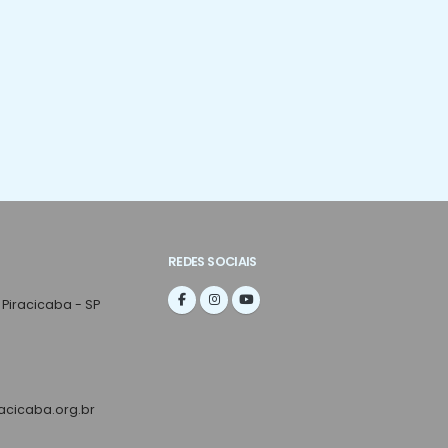
REDES SOCIAIS
 Piracicaba - SP
cicaba.org.br