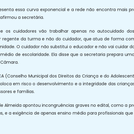
esenta essa curva exponencial e a rede não encontra mais prof
afirmou a secretária.
ue os cuidadores vão trabalhar apenas no autocuidado do
or regente da turma e não do cuidador, que atua de forma com
nidade. O cuidador não substitui o educador e não vai cuidar d
médio de escolaridade. Ela disse que a secretaria prepara uma
 Câmara.
 (Conselho Municipal dos Direitos da Criança e do Adolescent
coloca em risco o desenvolvimento e a integridade das crianç
sores e famílias.
 de Almeida apontou incongruências graves no edital, como a p
s, e a exigência de apenas ensino médio para profissionais qu