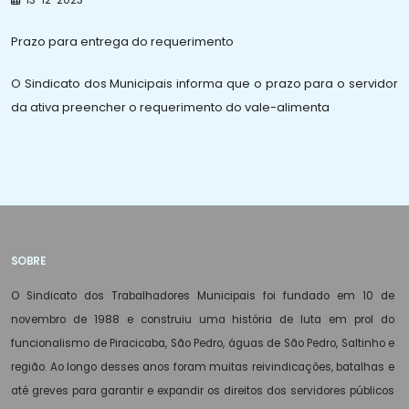
Prazo para entrega do requerimento
O Sindicato dos Municipais informa que o prazo para o servidor
da ativa preencher o requerimento do vale-alimenta
SOBRE
O Sindicato dos Trabalhadores Municipais foi fundado em 10 de
novembro de 1988 e construiu uma história de luta em prol do
funcionalismo de Piracicaba, São Pedro, águas de São Pedro, Saltinho e
região. Ao longo desses anos foram muitas reivindicações, batalhas e
até greves para garantir e expandir os direitos dos servidores públicos