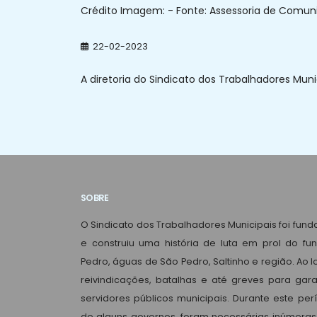
Crédito Imagem: - Fonte: Assessoria de Comunic
22-02-2023
A diretoria do Sindicato dos Trabalhadores Munic
SOBRE
O Sindicato dos Trabalhadores Municipais foi fun
e construiu uma história de luta em prol do fu
Pedro, águas de São Pedro, Saltinho e região. Ao
reivindicações, batalhas e até greves para garan
servidores públicos municipais. Durante este per
de alguns governos, foram necessárias inúmeras