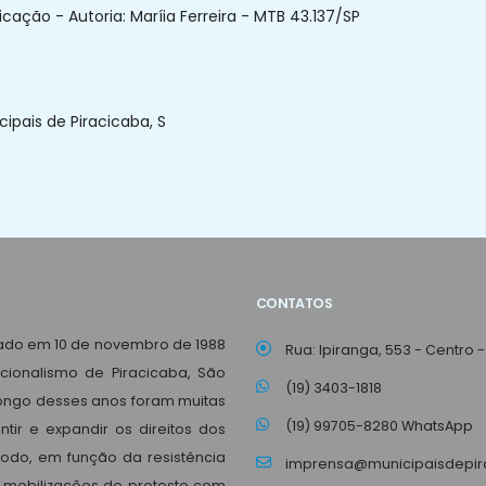
ação - Autoria: Maríia Ferreira - MTB 43.137/SP
ipais de Piracicaba, S
CONTATOS
dado em 10 de novembro de 1988
Rua: Ipiranga, 553 - Centro -
ncionalismo de Piracicaba, São
(19) 3403-1818
 longo desses anos foram muitas
(19) 99705-8280 WhatsApp
tir e expandir os direitos dos
íodo, em função da resistência
imprensa@municipaisdepira
 mobilizações de protesto com